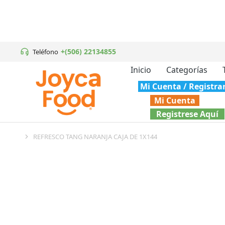
+(506) 22134855
Teléfono
Inicio
Categorías
Mi Cuenta / Registra
Mi Cuenta
Registrese Aquí
REFRESCO TANG NARANJA CAJA DE 1X144
You are here: