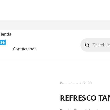
Tienda
rse
Contáctenos
Product code: RE00
REFRESCO TA