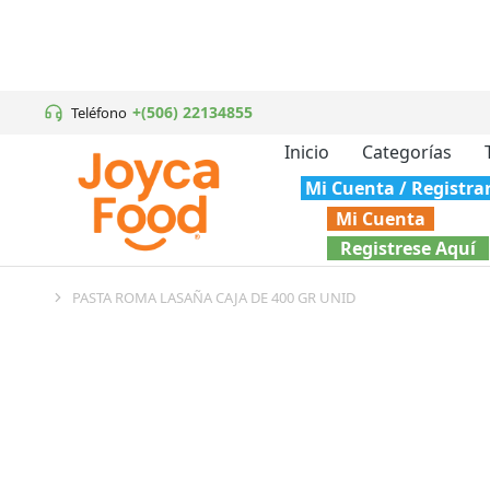
+(506) 22134855
Teléfono
Inicio
Categorías
Mi Cuenta / Registra
Mi Cuenta
Registrese Aquí
PASTA ROMA LASAÑA CAJA DE 400 GR UNID
You are here: