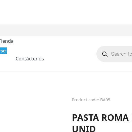
Tienda
rse
Contáctenos
Product code: BA05
PASTA ROMA 
UNID